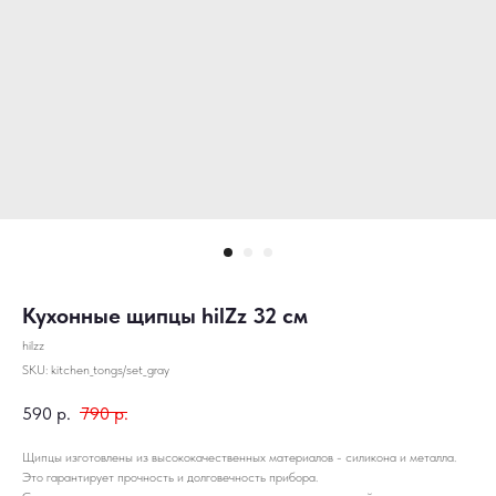
Кухонные щипцы hilZz 32 см
hilzz
SKU:
kitchen_tongs/set_gray
590
р.
790
р.
Щипцы изготовлены из высококачественных материалов - силикона и металла.
Это гарантирует прочность и долговечность прибора.