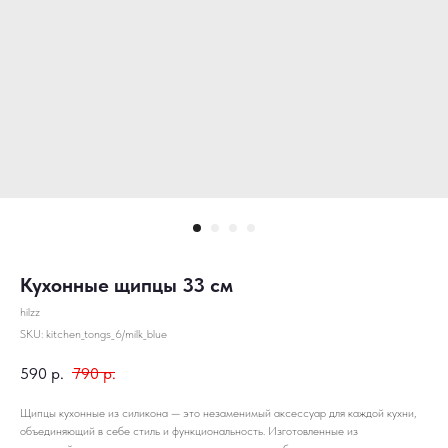
Кухонные щипцы 33 см
hilzz
SKU:
kitchen_tongs_6/milk_blue
590
р.
790
р.
Щипцы кухонные из силикона — это незаменимый аксессуар для каждой кухни,
объединяющий в себе стиль и функциональность. Изготовленные из