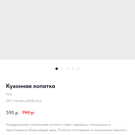
Кухонная лопатка
hilzz
SKU:
lopatka_6/Milk_blue
590
р.
790
р.
Универсальная силиконовая лопатка станет надежным помощником в
приготовлении блюд каждый день. Лопатка изготовлена из высококачественного